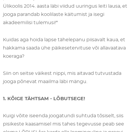
Ülikoolis 2014. aasta läbi viidud uuringus leiti lausa, et
jooga parandab koolilaste käitumist ja isegi
akadeemilisi tulemusi!*
Kuidas aga hoida lapse tähelepanu piisavalt kaua, et
hakkama saada ühe päikesetervituse või allavaatava
koeraga?
Siin on seitse väikest nippi, mis aitavad tutvustada
jooga põnevat maailma läbi mängu.
1. KÕIGE TÄHTSAM - LÕBUTSEGE!
Kuigi võite iseenda joogatundi suhtuda tõsiselt, siis
pisikeste kaasamisel mis tahes tegevusse peab see