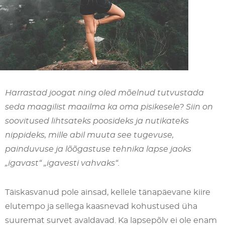
Harrastad joogat ning oled mõelnud tutvustada
seda maagilist maailma ka oma pisikesele? Siin on
soovitused lihtsateks poosideks ja nutikateks
nippideks, mille abil muuta see tugevuse,
painduvuse ja lõõgastuse tehnika lapse jaoks
„igavast“ „igavesti vahvaks“.
Täiskasvanud pole ainsad, kellele tänapäevane kiire
elutempo ja sellega kaasnevad kohustused üha
suuremat survet avaldavad. Ka lapsepõlv ei ole enam