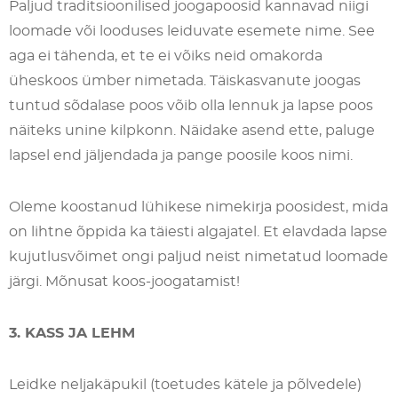
Paljud traditsioonilised joogapoosid kannavad niigi
loomade või looduses leiduvate esemete nime. See
aga ei tähenda, et te ei võiks neid omakorda
üheskoos ümber nimetada. Täiskasvanute joogas
tuntud sõdalase poos võib olla lennuk ja lapse poos
näiteks unine kilpkonn. Näidake asend ette, paluge
lapsel end jäljendada ja pange poosile koos nimi.
Oleme koostanud lühikese nimekirja poosidest, mida
on lihtne õppida ka täiesti algajatel. Et elavdada lapse
kujutlusvõimet ongi paljud neist nimetatud loomade
järgi. Mõnusat koos-joogatamist!
3. KASS JA LEHM
Leidke neljakäpukil (toetudes kätele ja põlvedele)