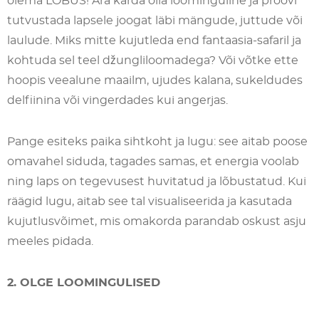
olema LÕBUS! Ära karda olla loominguline ja proovi
tutvustada lapsele joogat läbi mängude, juttude või
laulude. Miks mitte kujutleda end fantaasia-safaril ja
kohtuda sel teel džungliloomadega? Või võtke ette
hoopis veealune maailm, ujudes kalana, sukeldudes
delfiinina või vingerdades kui angerjas.
Pange esiteks paika sihtkoht ja lugu: see aitab poose
omavahel siduda, tagades samas, et energia voolab
ning laps on tegevusest huvitatud ja lõbustatud. Kui
räägid lugu, aitab see tal visualiseerida ja kasutada
kujutlusvõimet, mis omakorda parandab oskust asju
meeles pidada.
2. OLGE LOOMINGULISED