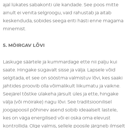
ajal lükates sabakonti üle kandade. See poos mitte
ainult ei venita selgroogu, vaid rahustab ja aitab
keskenduda, sobides seega eriti hästi enne magama
minemist.
5. MÖIRGAV LÕVI
Laskuge säärtele ja kummardage ette nii palju kui
saate. Hingake sügavalt sisse ja välja. Lapsele võid
selgitada, et see on sööstma valmistuv lõvi, kes saaki
jahtides proovib olla võimalikult liikumatu ja vaikne.
Seejärel tõstke ülakeha järsult üles ja ette, hingake
välja (või möirake) nagu lõvi. See traditsioonilisel
joogapoosil põhinev asend sobib ideaalselt lastele,
kes on väga energilised või ei oska oma elevust
kontrollida. Olge valmis, sellele poosile järgneb ilmselt