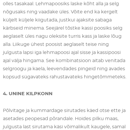
olles tasakaal. Lehmapoosiks laske kõht alla ja selg
nõgusaks ning vaadake üles. Võite end ka kergelt
küljelt küljele kiigutada, justkui ajaksite sabaga
kärbseid minema. Seejärel tõstke kassi poosiks selg
aeglaselt üles nagu oleksite turris kass ja laske lõug
alla. Liikuge ühest poosist aeglaselt teise ning
julgusta lapsi iga lehmapoosi ajal sisse ja kassipoosi
ajal välja hingama. See kombinatsioon aitab venitada
selgroogu ja kaela, leevendades pingeid ning avades
kopsud sügavateks rahustavateks hingetõmmeteks.
4. UNINE KILPKONN
Põlvitage ja kummardage sirutades käed otse ette ja
asetades peopesad põrandale. Hoides pilku maas,
julgusta last sirutama käsi võimalikult kaugele, samal