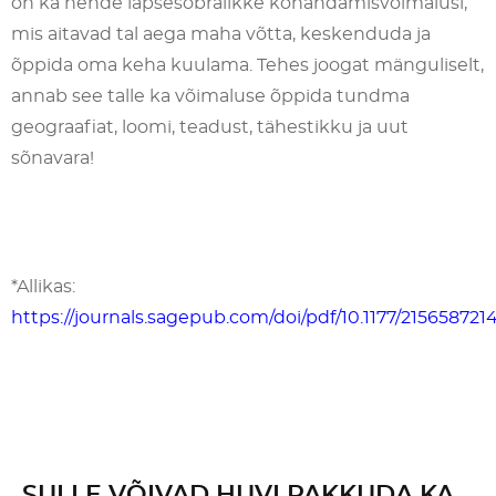
on ka nende lapsesõbralikke kohandamisvõimalusi,
mis aitavad tal aega maha võtta, keskenduda ja
õppida oma keha kuulama. Tehes joogat mänguliselt,
annab see talle ka võimaluse õppida tundma
geograafiat, loomi, teadust, tähestikku ja uut
sõnavara!
*Allikas:
https://journals.sagepub.com/doi/pdf/10.1177/21565872
SULLE VÕIVAD HUVI PAKKUDA KA