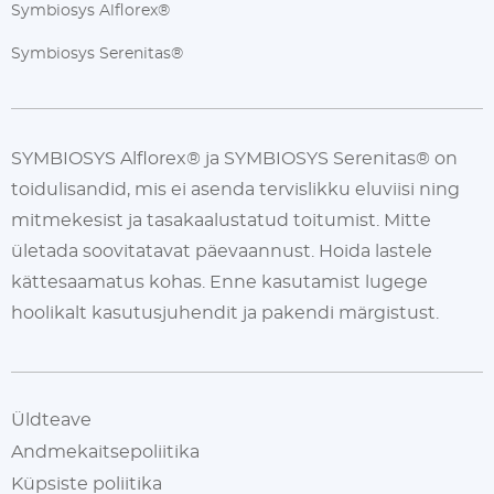
Symbiosys Alflorex®
Symbiosys Serenitas®
SYMBIOSYS Alflorex® ja SYMBIOSYS Serenitas® on
toidulisandid, mis ei asenda tervislikku eluviisi ning
mitmekesist ja tasakaalustatud toitumist. Mitte
ületada soovitatavat päevaannust. Hoida lastele
kättesaamatus kohas. Enne kasutamist lugege
hoolikalt kasutusjuhendit ja pakendi märgistust.
Üldteave
Andmekaitsepoliitika
Küpsiste poliitika