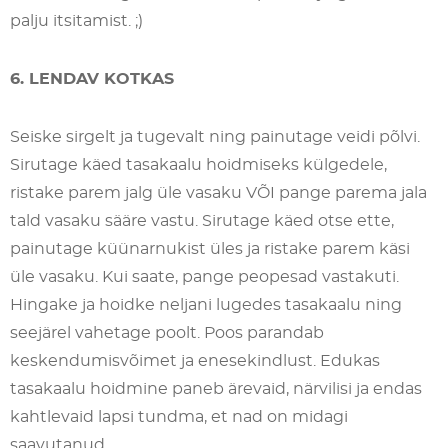
palju itsitamist. ;)
6. LENDAV KOTKAS
Seiske sirgelt ja tugevalt ning painutage veidi põlvi.
Sirutage käed tasakaalu hoidmiseks külgedele,
ristake parem jalg üle vasaku VÕI pange parema jala
tald vasaku sääre vastu. Sirutage käed otse ette,
painutage küünarnukist üles ja ristake parem käsi
üle vasaku. Kui saate, pange peopesad vastakuti.
Hingake ja hoidke neljani lugedes tasakaalu ning
seejärel vahetage poolt. Poos parandab
keskendumisvõimet ja enesekindlust. Edukas
tasakaalu hoidmine paneb ärevaid, närvilisi ja endas
kahtlevaid lapsi tundma, et nad on midagi
saavutanud.