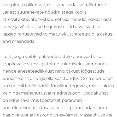
see pidu ja pillerkaar, millisena seda ise mäletame.
Järjest suurenevate nõudmistega koolis,
stressitekitavate testide, sotsiaalmeedia, eakaaslaste
surve ja võistluslike tegevuste tõttu vajavad ka
lapsed rahustavaid toimetulekustrateegiaid ja oskusi
end maandada.
Just jooga võibki pakkuda lastele erinevaid viise
igapäevase stressiga toime tulemiseks, arendades
nende eneseteadlikkust ning oskust lõõgastuda,
ennast kontrollida ja olla kaastundlik. Oma olemuselt
on see mittevõistluslik füüsiline tegevus, mis sisaldab
ka hingamisharjutusi ja meditatsiooni. Joogakunst
on iidne tava, mis tõestatult parandab
koordinatsiooni ja tasakaalu ning suurendab jõudu,
paindlikkust ja keskendumisvõimet. Massachusettsi