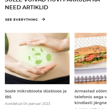
NEED ARTIKLID
SEE EVERYTHING
Soole mikrobioota düsbioos ja
Armastad söömis
IBS
telefonis aega v
kindlasti järgnev
Avaldatud 04 jaanuar 2023