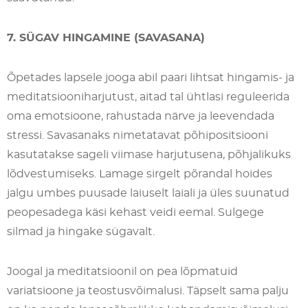
7. SÜGAV HINGAMINE (SAVASANA)
Õpetades lapsele jooga abil paari lihtsat hingamis- ja
meditatsiooniharjutust, aitad tal ühtlasi reguleerida
oma emotsioone, rahustada närve ja leevendada
stressi. Savasanaks nimetatavat põhipositsiooni
kasutatakse sageli viimase harjutusena, põhjalikuks
lõdvestumiseks. Lamage sirgelt põrandal hoides
jalgu umbes puusade laiuselt laiali ja üles suunatud
peopesadega käsi kehast veidi eemal. Sulgege
silmad ja hingake sügavalt.
Joogal ja meditatsioonil on pea lõpmatuid
variatsioone ja teostusvõimalusi. Täpselt sama palju